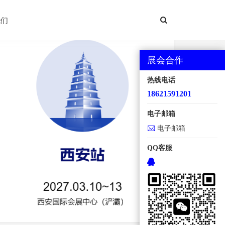
西安国际机床展
我们
展会合作
热线电话
18621591201
电子邮箱
电子邮箱
QQ客服
地点：西安国际会展中心【浐灞】 规模：