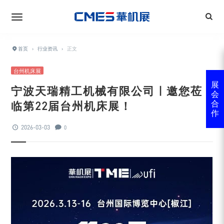
首页
›
行业资讯
›
正文
台州机床展
展
宁波天瑞精工机械有限公司 | 邀您莅
会
临第22届台州机床展！
合
作
2026-03-03
0