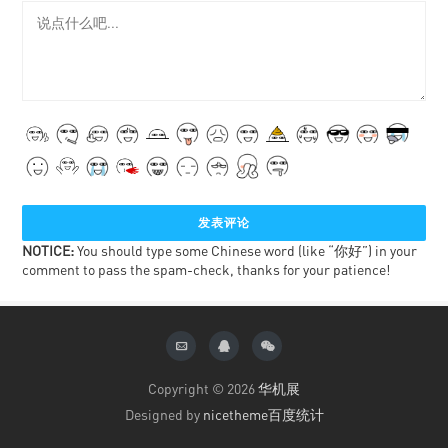
NOTICE:
You should type some Chinese word (like “你好”) in your
comment to pass the spam-check, thanks for your patience!
Copyright © 2026
华机展
Designed by
nicetheme
百度统计