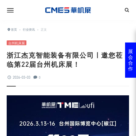
首页
›
行业资讯
›
正文
台州机床展
展
浙江杰克智能装备有限公司 | 邀您莅
会
临第22届台州机床展！
合
作
2026-03-03
0