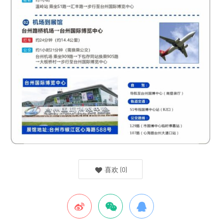
喜欢
(
0
)