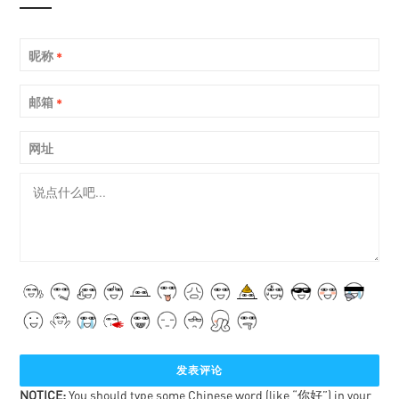
昵称
*
邮箱
*
网址
NOTICE:
You should type some Chinese word (like “你好”) in your