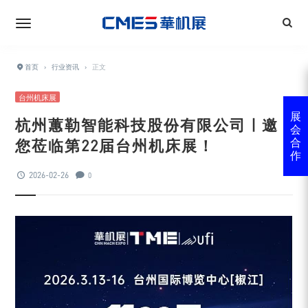
首页
›
行业资讯
›
正文
台州机床展
展
杭州蕙勒智能科技股份有限公司 | 邀
会
您莅临第22届台州机床展！
合
作
2026-02-26
0