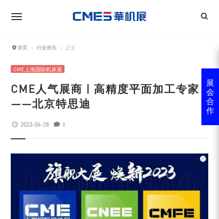
首页
›
行业资讯
›
正文
CME上海国际机床展
展
CME人气展商 | 高精度平面加工专家
会
——北京特思迪
合
作
2023-06-28
0