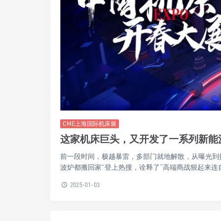
CME上海国际机床展
这家机床巨头，又开发了一系列新能
前一段时间，极越暴雷，多部门就地解散，从曝光到执
波炉都搬回家”登上热搜，诠释了“高端商战狠起来连自己
2025-01-03