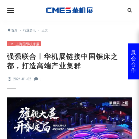
首页
›
行业资讯
›
正文
CME上海国际机床展
展
强强联合 | 华机展链接中国锯床之
会
都，打造高端产业集群
合
作
2024-01-02
0