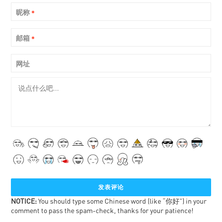
昵称
*
邮箱
*
网址
NOTICE:
You should type some Chinese word (like “你好”) in your
comment to pass the spam-check, thanks for your patience!