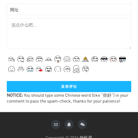
网址
NOTICE:
You should type some Chinese word (like “你好”) in your
comment to pass the spam-check, thanks for your patience!
Copyright © 2026
华机展