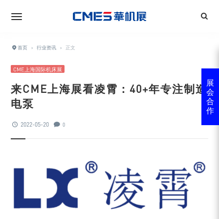
首页
›
行业资讯
›
正文
CME上海国际机床展
展
来CME上海展看凌霄：40+年专注制造
会
电泵
合
作
2022-05-20
0