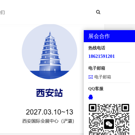
西安国际机床展
我们
展会合作
热线电话
18621591201
电子邮箱
电子邮箱
QQ客服
地点：西安国际会展中心【浐灞】 规模：