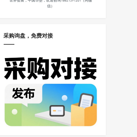
世界会展，中国华墨，欢迎咨询18621591201（同微
信）
采购询盘，免费对接