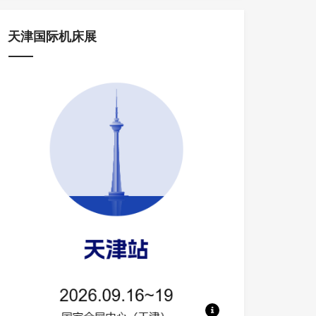
天津国际机床展
地点：国家会展中心（天津） 规模：50