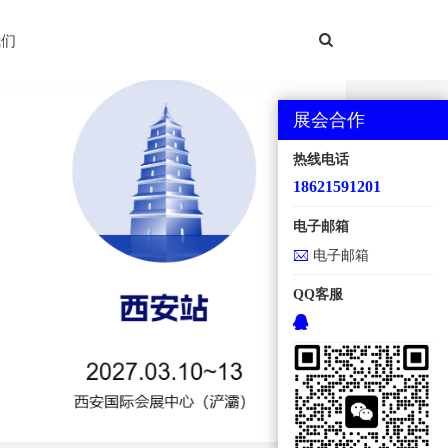
西安国际机床展
我们
展会合作
热线电话
18621591201
电子邮箱
电子邮箱
QQ客服
地点：西安国际会展中心【浐灞】 规模：