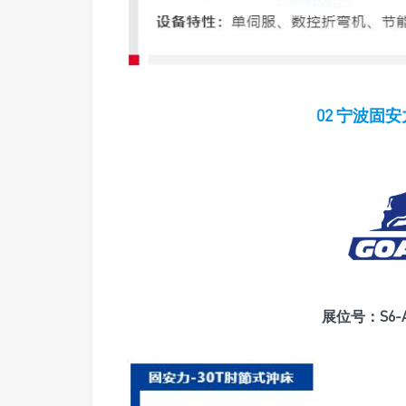
02 宁波固
展位号：S6-A