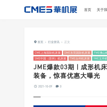
首页
关于
首页
›
行业资讯
›
正文
CME上海国际机床展
DME东莞国际机床展
FME佛山
SME中国（苏州）机床展
TME台州机床展
YME玉环
JME爆款03期 | 成
装备，惊喜优惠大曝光
2021-10-09
0