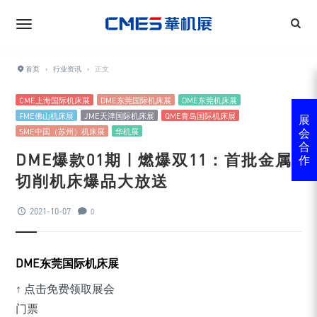
首页
›
行业资讯
›
正文
CME上海国际机床展
DME东莞国际机床展
DME东莞机床展
FME佛山机床展
JME天津国际机床展
QME青岛国际机床展
展
SME中国（苏州）机床展
华机展
会
合
DME爆款01期 | 燃爆双11：首批金属
作
切削机床爆品大放送
2021-10-07
0
DME东莞国际机床展
↑ 点击免费领取展会
门票