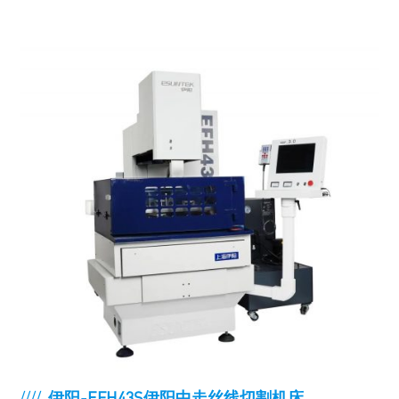
////
伊阳-EFH43S伊阳中走丝线切割机床