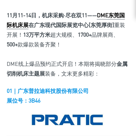
11月11-14日，机床采购·尽在双11——
DME东莞国
际机床展
在广东现代国际展览中心[东莞厚街]
重装
开展！
13万平方米
超大规模、
1700+
品牌展商、
500+
款爆款装备齐聚！
DME线上爆品预约正式开启！本期将揭晓部分
金属
切削机床主题展
装备，文末更多精彩：
01｜广东普拉迪科技股份有限公司
展位号：3B46