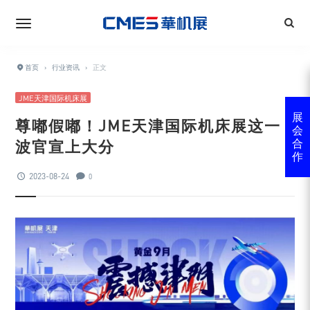
首页
›
行业资讯
›
正文
JME天津国际机床展
展
尊嘟假嘟！JME天津国际机床展这一
会
波官宣上大分
合
作
2023-08-24
0