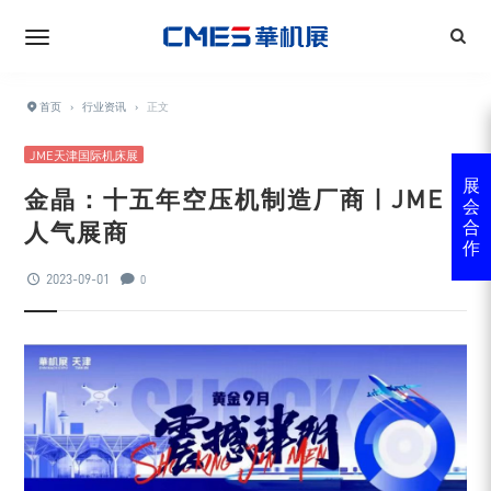
首页
›
行业资讯
›
正文
JME天津国际机床展
展
金晶：十五年空压机制造厂商 | JME
会
人气展商
合
作
2023-09-01
0