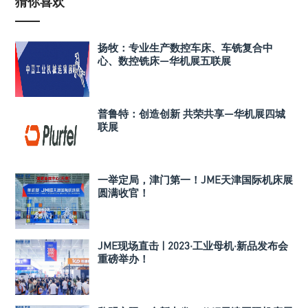
猜你喜欢
扬牧：专业生产数控车床、车铣复合中
心、数控铣床—华机展五联展
普鲁特：创造创新 共荣共享—华机展四城
联展
一举定局，津门第一！JME天津国际机床展
圆满收官！
JME现场直击 | 2023·工业母机·新品发布会
重磅举办！