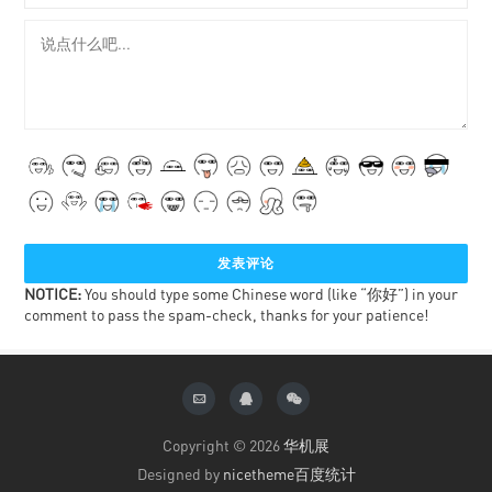
NOTICE:
You should type some Chinese word (like “你好”) in your
comment to pass the spam-check, thanks for your patience!
Copyright © 2026
华机展
Designed by
nicetheme
百度统计