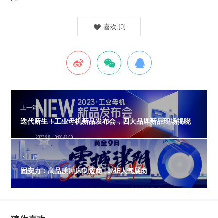
喜欢
(
0
)
上一篇
迭代新生！工业母机新品发布会，四大品牌新品现场揭晓
下一篇
固安力：高品质冲床制造商 | JME人气展商