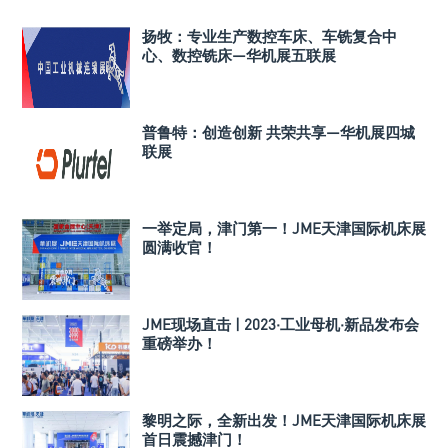
扬牧：专业生产数控车床、车铣复合中
心、数控铣床—华机展五联展
普鲁特：创造创新 共荣共享—华机展四城
联展
一举定局，津门第一！JME天津国际机床展
圆满收官！
JME现场直击 | 2023·工业母机·新品发布会
重磅举办！
黎明之际，全新出发！JME天津国际机床展
首日震撼津门！