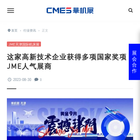
首页
›
行业资讯
›
正文
JME天津国际机床展
展
这家高新技术企业获得多项国家奖项 |
会
JME人气展商
合
作
2023-08-30
0