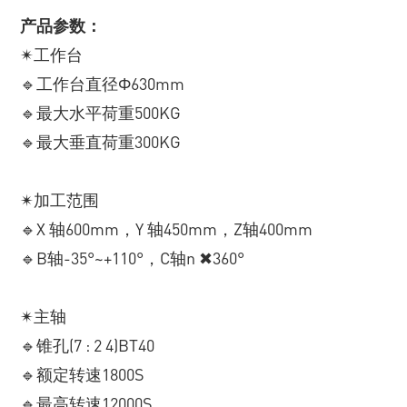
产品参数：
✴工作台
🔹工作台直径Φ630mm
🔹最大水平荷重500KG
🔹最大垂直荷重300KG
✴加工范围
🔹X 轴600mm，Y 轴450mm，Z轴400mm
🔹B轴-35°~+110°，C轴n ✖360°
✴主轴
🔹锥孔(7 : 2 4)BT40
🔹额定转速1800S
🔹最高转速12000S