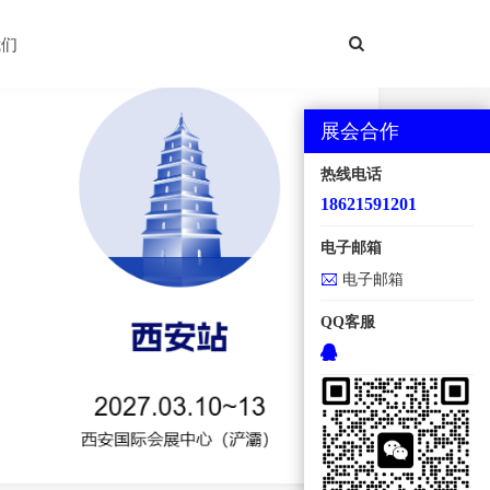
西安国际机床展
我们
展会合作
热线电话
18621591201
电子邮箱
电子邮箱
QQ客服
地点：西安国际会展中心【浐灞】 规模：