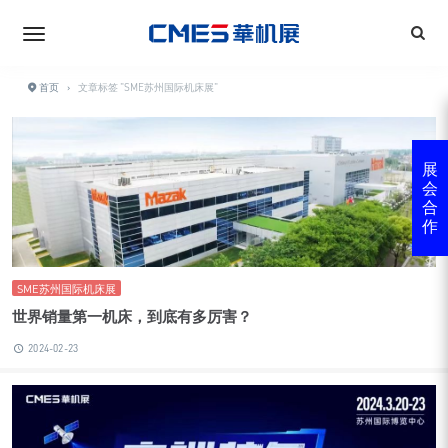
首页
›
文章标签 "SME苏州国际机床展"
展
会
合
作
SME苏州国际机床展
世界销量第一机床，到底有多厉害？
2024-02-23