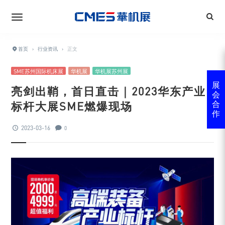
首页
›
行业资讯
›
正文
SME苏州国际机床展
华机展
华机展苏州展
展
亮剑出鞘，首日直击｜2023华东产业
会
标杆大展SME燃爆现场
合
作
2023-03-16
0