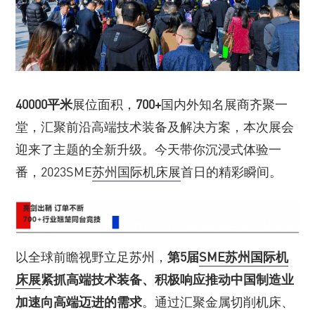
40000平米
展位面积，
700+
国内外知名展商齐聚一
堂，汇聚前沿高端技术装备及解决方案，本次展会
迎来了主题的全新升级。今天带你沉浸式体验一
番，2023SME
苏州国际机床展
首日的精彩瞬间。
以全球前瞻视野立足苏州，
第5届
SME苏州国际机
床展
紧抓高端技术装备、积极响应推动中国制造业
加速向高端迈进的需求
。通过汇聚金属切削机床、