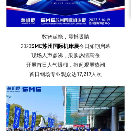
数智赋能，震撼吸睛
2023
SME苏州国际机床展
今日如期启幕
现场人声鼎沸，采购热情高涨
开展首日人气爆棚，掀起观展热潮
首日到场专业观众达
17,217
人次