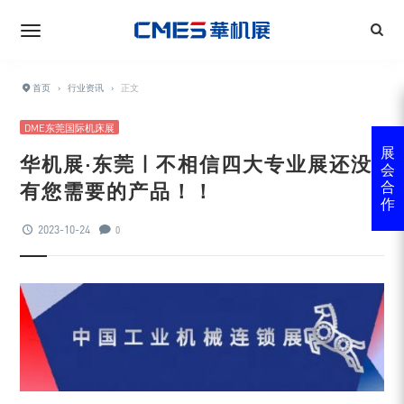
首页
›
行业资讯
›
正文
DME东莞国际机床展
展
华机展·东莞 | 不相信四大专业展还没
会
有您需要的产品！！
合
作
2023-10-24
0