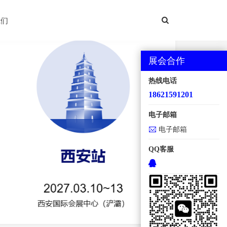
西安国际机床展
我们
展会合作
热线电话
18621591201
电子邮箱
电子邮箱
QQ客服
地点：西安国际会展中心【浐灞】 规模：