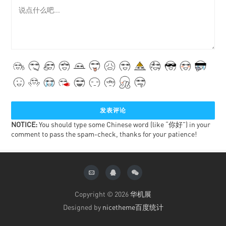
NOTICE:
You should type some Chinese word (like “你好”) in your
comment to pass the spam-check, thanks for your patience!
Copyright © 2026
华机展
Designed by
nicetheme
百度统计