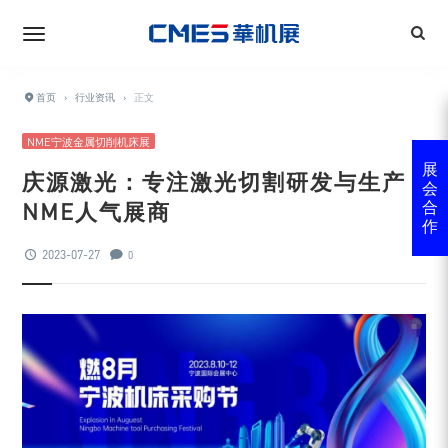
首页
›
行业资讯
›
正文
NME宁波金属切削机床展
展
庆源激光：专注激光切割研发与生产 |
会
NME人气展商
合
作
2023-07-27
0