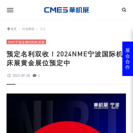
首页
›
行业资讯
›
正文
NME宁波金属切削机床展
展
预定名利双收！2024NME宁波国际机
会
床展黄金展位预定中
合
作
2023-09-28
0