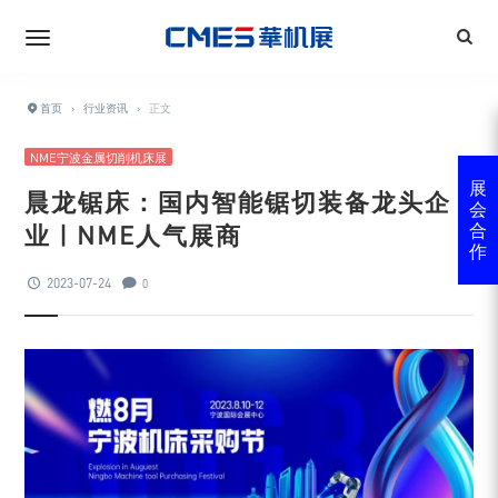
首页
›
行业资讯
›
正文
NME宁波金属切削机床展
展
晨龙锯床：国内智能锯切装备龙头企
会
业 | NME人气展商
合
作
2023-07-24
0