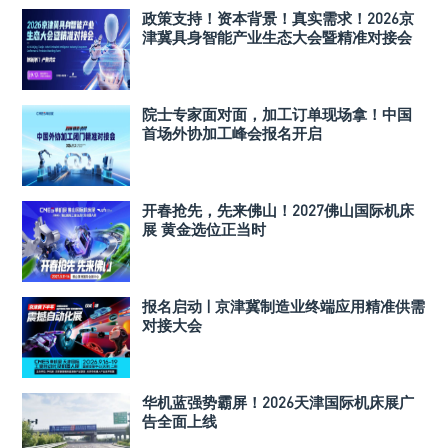
政策支持！资本背景！真实需求！2026京
津冀具身智能产业生态大会暨精准对接会
院士专家面对面，加工订单现场拿！中国
首场外协加工峰会报名开启
开春抢先，先来佛山！2027佛山国际机床
展 黄金选位正当时
报名启动 | 京津冀制造业终端应用精准供需
对接大会
华机蓝强势霸屏！2026天津国际机床展广
告全面上线