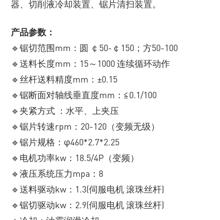
器、切削液冷却装置、锯片清扫装置。
产品参数：
🔹锯切范围mm：圆 ￠50-￠150；方50-100
🔹送料长度mm：15～1000 连续循环动作
🔹丝杆送料精度mm：±0.15
🔹锯断面对轴线垂直度mm：≦0.1/100
🔹夹紧方式 ：水平、上夹压
🔹锯片转速rpm：20-120（变频无级）
🔹锯片规格：φ460*2.7*2.25
🔹电机功率kw：18.5/4P（变频）
🔹液压系统压力mpa：8
🔹送料驱动kw：1.3(伺服电机 滚珠丝杆)
🔹锯切驱动kw：2.9(伺服电机 滚珠丝杆)