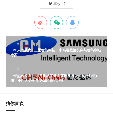
喜欢
(
0
)
上一篇
JME人气展商 | 三星智能科技：中高端数控机床与智能制造
专家
下一篇
JME热点发布 | 1-7月机械工业主要涉及行业大类增加值4
增；小巨人企业晨龙锯床亮相JME
猜你喜欢