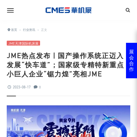
首页
›
行业资讯
›
正文
JME天津国际机床展
展
JME热点发布 | 国产操作系统正迈入
会
发展“快车道”；国家级专精特新重点
合
作
小巨人企业“锯力煌”亮相JME
2023-08-17
0