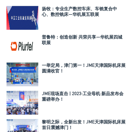
扬牧：专业生产数控车床、车铣复合中
心、数控铣床—华机展五联展
普鲁特：创造创新 共荣共享—华机展四城
联展
一举定局，津门第一！JME天津国际机床展
圆满收官！
JME现场直击 | 2023·工业母机·新品发布会
重磅举办！
黎明之际，全新出发！JME天津国际机床展
首日震撼津门！