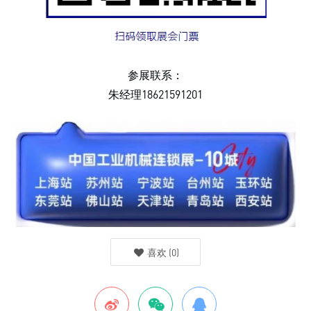
参展联系：
朱经理18621591201
喜欢
(
0
)