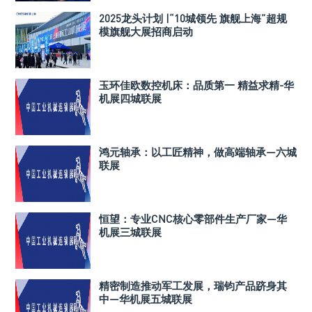
2025龙头计划 |“10城领先 旗舰上海”超规
模旗舰大展招商启动
玉环佳欧数控机床：品质第一 精益求精-华
机展四城联展
鸿元轴承：以工匠精神，做高端轴承—六城
联展
恒望：专业CNC核心零部件生产厂家—华
机展三城联展
精密制造推动军工发展，瑞钧产品跻身其
中—华机展五城联展