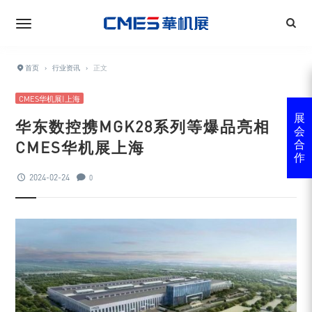
首页
›
行业资讯
›
正文
CMES华机展|上海
展
华东数控携MGK28系列等爆品亮相
会
CMES华机展上海
合
作
2024-02-24
0