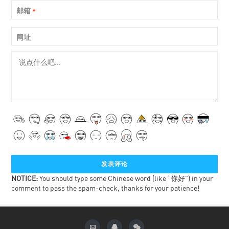
邮箱
*
网址
NOTICE:
You should type some Chinese word (like “你好”) in your
comment to pass the spam-check, thanks for your patience!