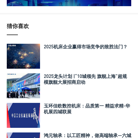
猜你喜欢
2025机床企业赢得市场竞争的致胜法门？
2025龙头计划 |“10城领先 旗舰上海”超规
模旗舰大展招商启动
玉环佳欧数控机床：品质第一 精益求精-华
机展四城联展
鸿元轴承：以工匠精神，做高端轴承—六城