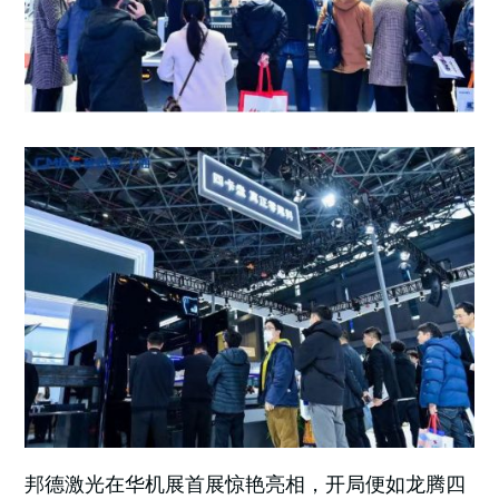
邦德激光在华机展首展惊艳亮相，开局便如龙腾四