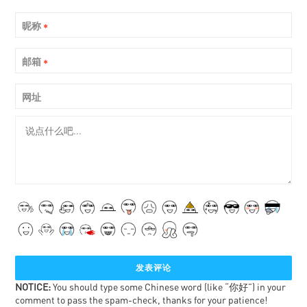
昵称
*
邮箱
*
网址
NOTICE:
You should type some Chinese word (like “你好”) in your
comment to pass the spam-check, thanks for your patience!