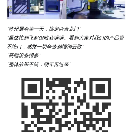
"苏州展会第一天，搞定两台龙门"
"虽然忙到飞起但收获满满。看到大家对我们的产品赞
不绝口，感觉一切辛苦都烟消云散"
“高端设备很多”
“整体效果不错，明年再过来”