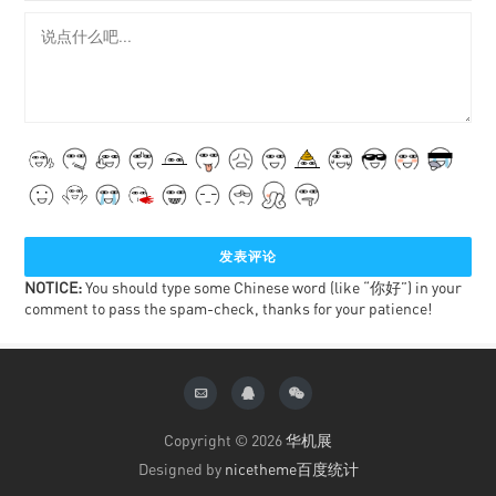
NOTICE:
You should type some Chinese word (like “你好”) in your
comment to pass the spam-check, thanks for your patience!
Copyright © 2026
华机展
Designed by
nicetheme
百度统计