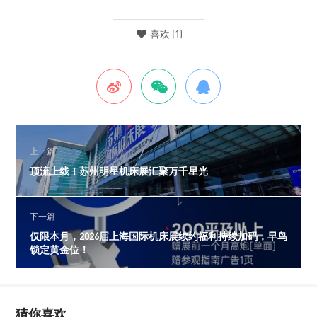
喜欢
(
1
)
上一篇
顶流上线！苏州明星机床展汇聚万千星光
下一篇
仅限本月，2026届上海国际机床展续约福利持续加码，早鸟
锁定黄金位！
猜你喜欢