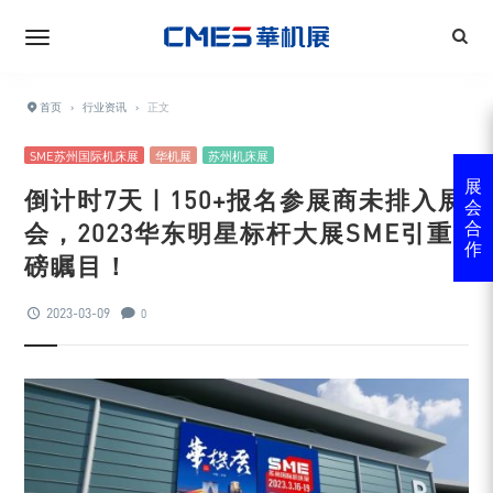
首页
›
行业资讯
›
正文
SME苏州国际机床展
华机展
苏州机床展
展
倒计时7天 | 150+报名参展商未排入展
会
会，2023华东明星标杆大展SME引重
合
作
磅瞩目！
2023-03-09
0