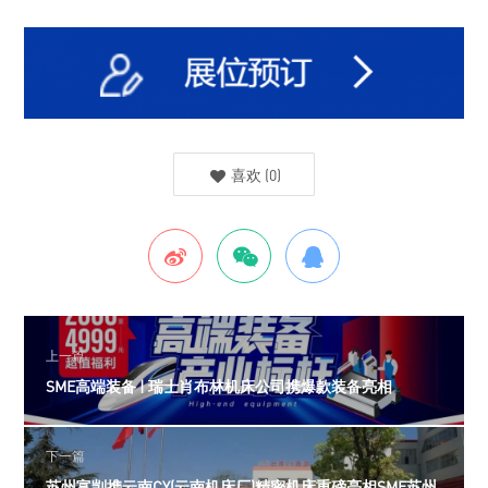
喜欢
(
0
)
上一篇
SME高端装备 | 瑞士肖布林机床公司携爆款装备亮相
下一篇
苏州富剀携云南CY(云南机床厂)精密机床重磅亮相SME苏州