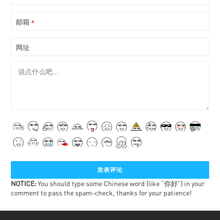
邮箱
*
网址
NOTICE:
You should type some Chinese word (like “你好”) in your
comment to pass the spam-check, thanks for your patience!