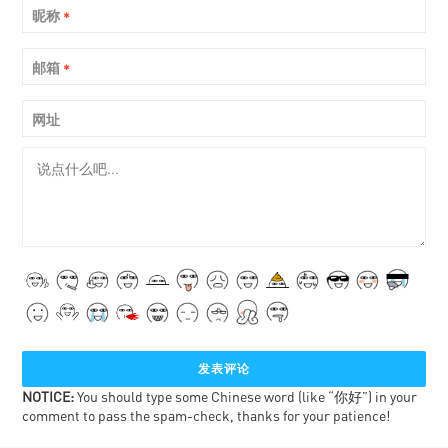
昵称
*
邮箱
*
网址
NOTICE:
You should type some Chinese word (like “你好”) in your
comment to pass the spam-check, thanks for your patience!