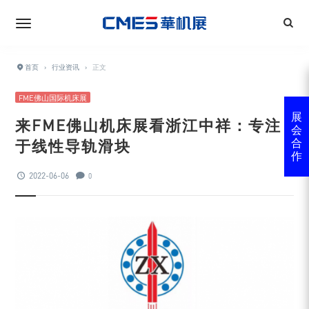
首页
›
行业资讯
›
正文
FME佛山国际机床展
展
来FME佛山机床展看浙江中祥：专注
会
于线性导轨滑块
合
作
2022-06-06
0