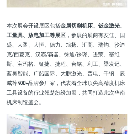
本次展会开设展区包括
金属切削机床、钣金激光、
工量具、放电加工等展区
，参展的展商有友佳、国
盛、大盈、大恒、德力、旭扬、汇高、瑞钧、沙迪
克/西菱克、汉霸/霸器、徕通/徕璟、进荣、塞维
斯、宝玛格、钲捷、捷程、台铭、利工、梁发记、
蓝昊智能、广船国际、大鹏激光、普电、千钢，辰
威等
400+
品牌参厂家，代表着全球顶尖高精度机床
工具设备的行业翘楚纷纷加盟，共同打造此次华南
机床制造盛会。