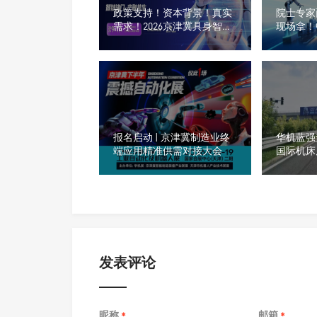
政策支持！资本背景！真实
院士专家
需求！2026京津冀具身智能
现场拿！
产业生态大会暨精准对接会
峰会报名
报名启动 | 京津冀制造业终
华机蓝强
端应用精准供需对接大会
国际机床
发表评论
昵称
邮箱
*
*