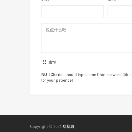
表情
NOTICE:
You should type some Chinese word (lik
for your patience!
Copyright © 2026
华机展