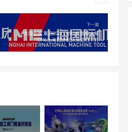
下一篇
大国会展 重启2022 | 华机展旗舰大展
CME上海国际机床展定档11月