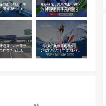
面对面，加工订单
开春抢先，先来佛山！2027
中国首场外协加工
佛山国际机床展 黄金选位正
开启
当时
势霸屏！2026天津
宁波第一机床展是哪家？
展广告全面上线
CMES华机展｜宁波国际机
床展门票预约开启！
网址