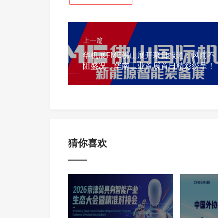
上一篇
华机展FME佛山展开幕日报道：风雨不
阻盛况，华南工业首展首日精彩纷呈！
猜你喜欢