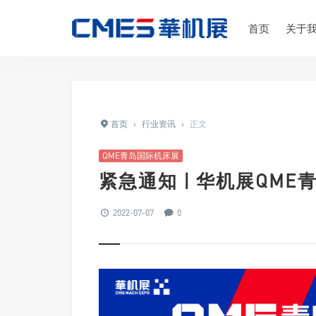
首页
关于
首页
›
行业资讯
›
正文
QME青岛国际机床展
紧急通知 | 华机展QM
2022-07-07
0