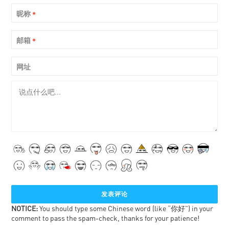
昵称
*
邮箱
*
网址
NOTICE:
You should type some Chinese word (like “你好”) in your
comment to pass the spam-check, thanks for your patience!