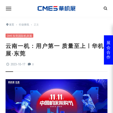
首页
›
行业资讯
›
正文
DME东莞国际机床展
展
云南一机：用户第一 质量至上 | 华机
会
展·东莞
合
作
2023-10-17
0