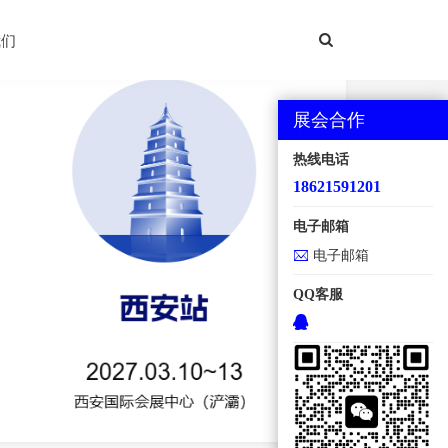
西安国际机床展
我们
展会合作
热线电话
18621591201
电子邮箱
电子邮箱
QQ客服
地点：西安国际会展中心【浐灞】 规模：