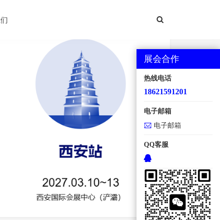
西安国际机床展
我们
展会合作
热线电话
18621591201
电子邮箱
电子邮箱
QQ客服
地点：西安国际会展中心【浐灞】 规模：