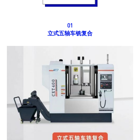
01
立式五轴车铣复合