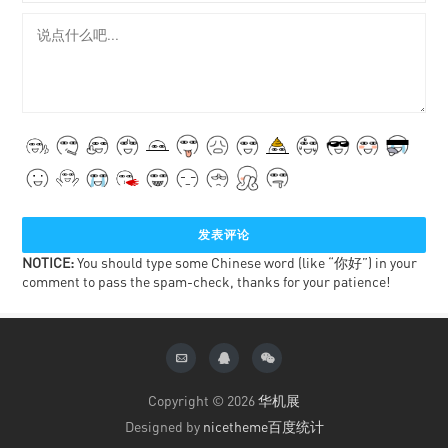
NOTICE:
You should type some Chinese word (like “你好”) in your
comment to pass the spam-check, thanks for your patience!
Copyright © 2026
华机展
Designed by
nicetheme
百度统计