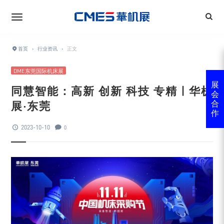
首页
›
行业资讯
›
正文
DME东莞国际机床展
展
同慧智能：高新 创新 科技 专精 | 华机
会
展·东莞
合
作
2023-10-10
0