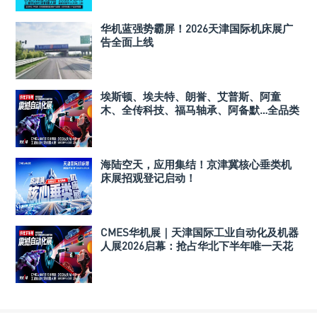
华机蓝强势霸屏！2026天津国际机床展广
告全面上线
埃斯顿、埃夫特、朗誉、艾普斯、阿童
木、全传科技、福马轴承、阿备默…全品类
龙头企业均以报名天津自动化展
海陆空天，应用集结！京津冀核心垂类机
床展招观登记启动！
CMES华机展｜天津国际工业自动化及机器
人展2026启幕：抢占华北下半年唯一天花
板级展会黄金商机