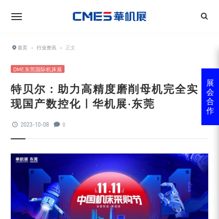
首页
›
行业资讯
›
正文
DME东莞国际机床展
展
特贝尔：助力高精度磨削母机完全实
会
现国产数控化 | 华机展·东莞
合
作
2023-10-08
0