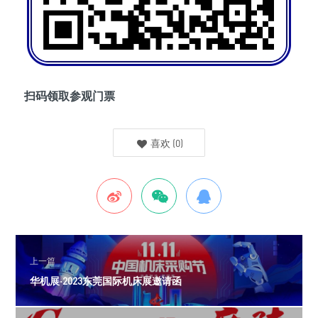
扫码领取参观门票
喜欢
(
0
)
上一篇
华机展·2023东莞国际机床展邀请函