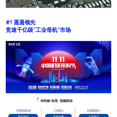
#1 遥遥领先
竞速千亿级“工业母机”市场