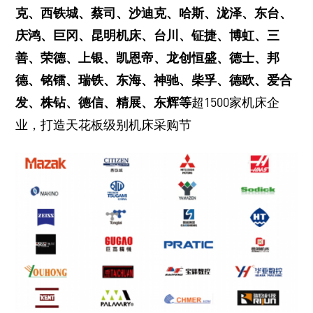
克、西铁城、蔡司、沙迪克、哈斯、泷泽、东台、
庆鸿、巨冈、昆明机床、台川、钲捷、博虹、三
善、荣德、上银、凯恩帝、龙创恒盛、德士、邦
德、铭镭、瑞铁、东海、神驰、柴孚、德欧、爱合
发、株钻、德信、精展、东辉等
超1500家机床企
业，打造天花板级别机床采购节