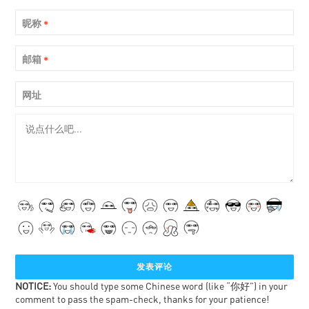
昵称
*
邮箱
*
网址
NOTICE:
You should type some Chinese word (like “你好”) in your
comment to pass the spam-check, thanks for your patience!