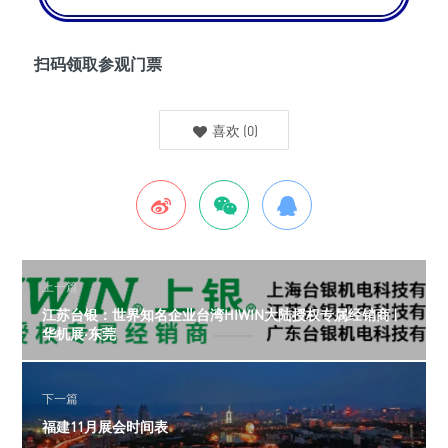
扫码领取参观门票
喜欢
(
0
)
上一篇
江苏台银：世界知名企业台湾HIWIN大陆授权专属经销商 |
华机展·东莞
下一篇
福建11月展会时间表