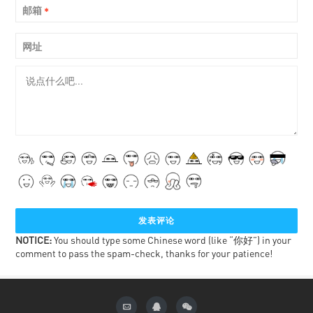
邮箱
*
网址
NOTICE:
You should type some Chinese word (like “你好”) in your
comment to pass the spam-check, thanks for your patience!