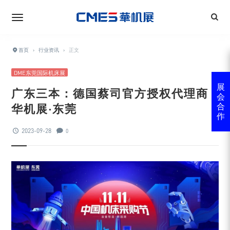
首页
›
行业资讯
›
正文
DME东莞国际机床展
展
广东三本：德国蔡司官方授权代理商 |
会
华机展·东莞
合
作
2023-09-28
0