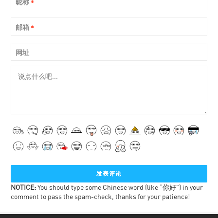
昵称
*
邮箱
*
网址
NOTICE:
You should type some Chinese word (like “你好”) in your
comment to pass the spam-check, thanks for your patience!