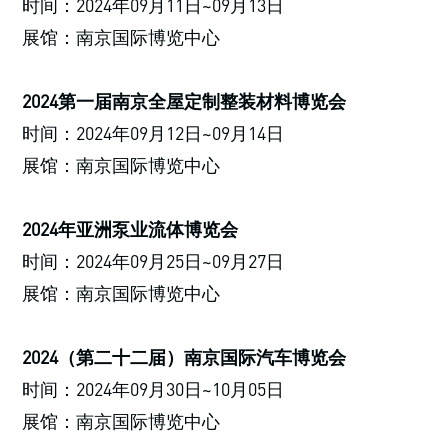
时间：2024年09月11日~09月13日
展馆：南京国际博览中心
2024第一届南京全屋定制整装材料博览会
时间：2024年09月12日~09月14日
展馆：南京国际博览中心
2024年亚洲泵业流体博览会
时间：2024年09月25日~09月27日
展馆：南京国际博览中心
2024（第二十二届）南京国际汽车博览会
时间：2024年09月30日~10月05日
展馆：南京国际博览中心