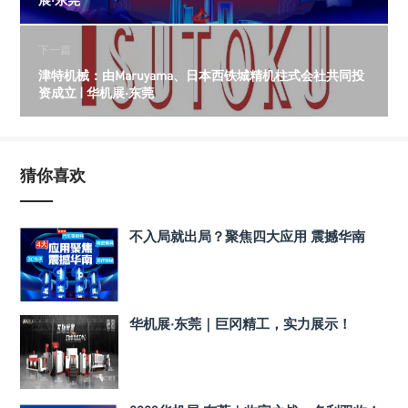
下一篇
津特机械：由Maruyama、日本西铁城精机柱式会社共同投
资成立 | 华机展·东莞
猜你喜欢
不入局就出局？聚焦四大应用 震撼华南
华机展·东莞｜巨冈精工，实力展示！