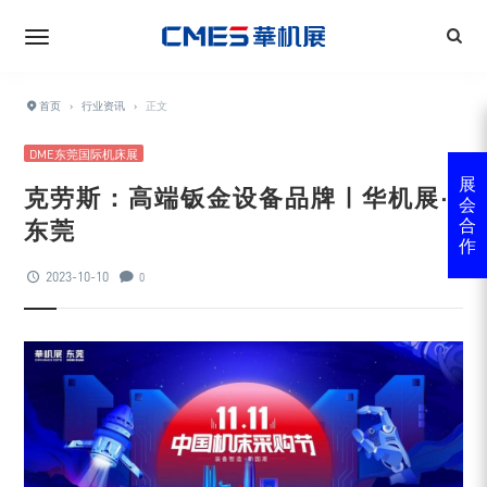
首页
›
行业资讯
›
正文
DME东莞国际机床展
展
克劳斯：高端钣金设备品牌 | 华机展·
会
东莞
合
作
2023-10-10
0