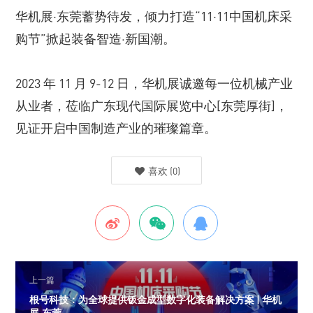
华机展·东莞蓄势待发，倾力打造“11·11中国机床采
购节”掀起装备智造·新国潮。
2023 年 11 月 9-12 日，华机展诚邀每一位机械产业
从业者，莅临广东现代国际展览中心[东莞厚街]，
见证开启中国制造产业的璀璨篇章。
喜欢
(
0
)
上一篇
根号科技：为全球提供钣金成型数字化装备解决方案 | 华机
展·东莞