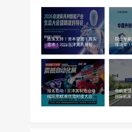
政策支持！资本背景！真实
院士专家
需求！2026京津冀具身智能
现场拿！
产业生态大会暨精准对接会
峰会报名
报名启动 | 京津冀制造业终
华机蓝强
端应用精准供需对接大会
国际机床