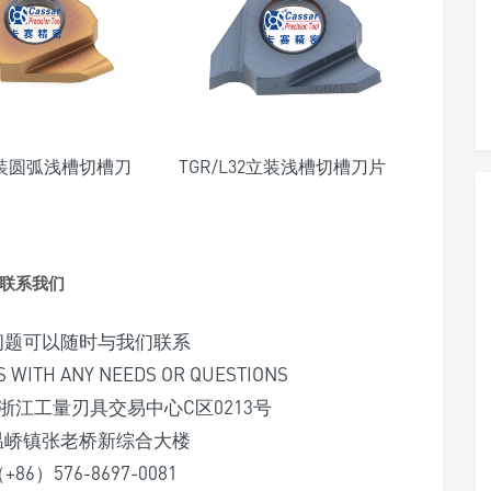
 立装圆弧浅槽切槽刀
TGR/L32立装浅槽切槽刀片
联系我们
问题可以随时与我们联系
S WITH ANY NEEDS OR QUESTIONS
江工量刃具交易中心C区0213号
温峤镇张老桥新综合大楼
6）576-8697-0081