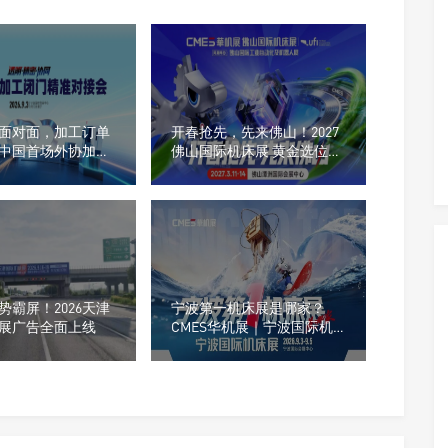
面对面，加工订单
开春抢先，先来佛山！2027
中国首场外协加工
佛山国际机床展 黄金选位正
开启
当时
势霸屏！2026天津
宁波第一机床展是哪家？
展广告全面上线
CMES华机展｜宁波国际机
床展门票预约开启！