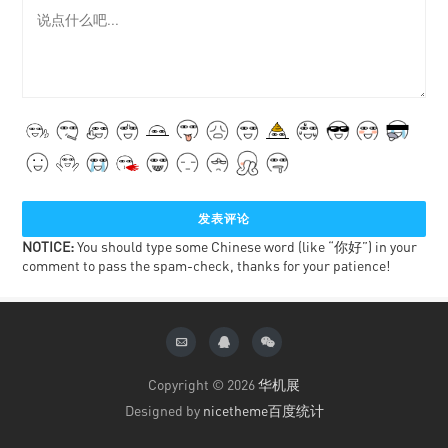
NOTICE:
You should type some Chinese word (like “你好”) in your
comment to pass the spam-check, thanks for your patience!
Copyright © 2026
华机展
Designed by
nicetheme
百度统计