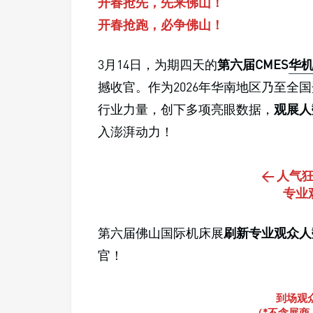
开春抢先，先来佛山！
开春抢跑，必争佛山！
3月14日，为期四天的
第六届CMES
华
撼收官。作为2026年华南地区乃至全
行业力量，创下多项亮眼数据，
观展人
入澎湃动力！
< 人气
专业
第六届佛山国际机床展
刷新专业观众人
官！
到场观众
（*不含展商