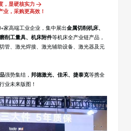
度，显硬核实力 >
产业，采购更高效！
00+家高端工业企业，集中展出
金属切削机床、
磨削工量具、机床附件
等机床全产业链产品，
切管、激光焊接、激光辅助设备、激光器及元
品
强势集结，
邦德激光、佳禾、捷泰克
等携全
行业未来版图！