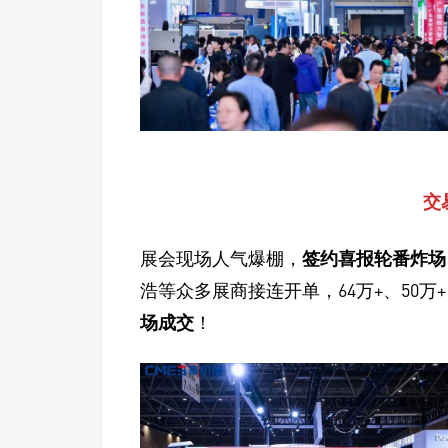
交
展会现场人气爆棚，
签约喜报轮番炸场
浩等众多展商接连开单，64万+、50万
场成交
！