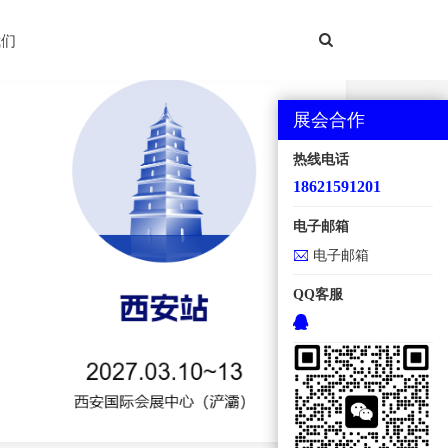
西安国际机床展
我们
展会合作
热线电话
18621591201
电子邮箱
电子邮箱
QQ客服
地点：西安国际会展中心【浐灞】 规模：