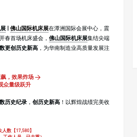
机展
|
佛山国际机床展
在潭洲国际会展中心，震
国开春首场机床盛会，
佛山国际机床展
集结尖端
数更创历史新高
，为华南制造业高质量发展注
狂飙，效果炸场 >
观众量级跃升
数历史纪录
，
创历史新高
！以辉煌战绩完美收
人数【17,580】
、工作人员，已去重）