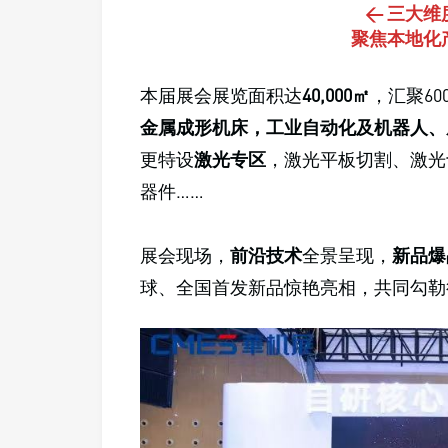
< 三大维
聚焦本地化
本届展会展览面积达
40,000㎡
，汇聚6
金属成形机床，工业自动化及机器人、
更特设
激光专区
，激光平板切割、激光
器件……
展会现场，
前沿技术
全景呈现，
新品爆
球、全国首发新品惊艳亮相，共同勾勒