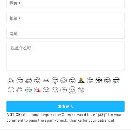
昵称
*
邮箱
*
网址
NOTICE:
You should type some Chinese word (like “你好”) in your
comment to pass the spam-check, thanks for your patience!