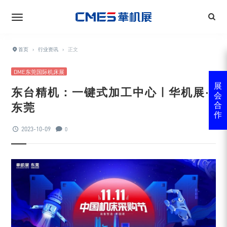
首页
›
行业资讯
›
正文
DME东莞国际机床展
展
东台精机：一键式加工中心 | 华机展·
会
东莞
合
作
2023-10-09
0