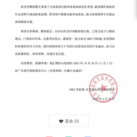
喜欢
(
0
)