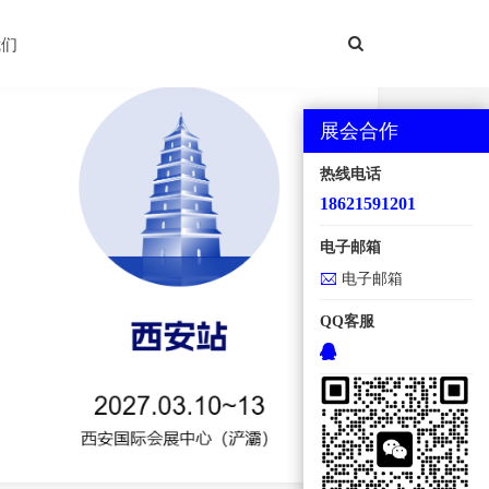
西安国际机床展
我们
展会合作
热线电话
18621591201
电子邮箱
电子邮箱
QQ客服
地点：西安国际会展中心【浐灞】 规模：